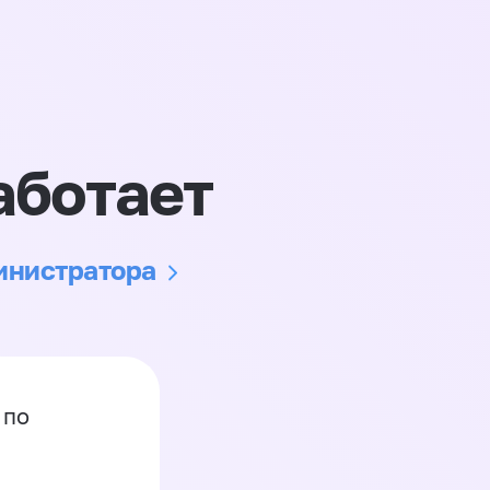
аботает
министратора
 по