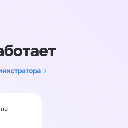
аботает
министратора
 по