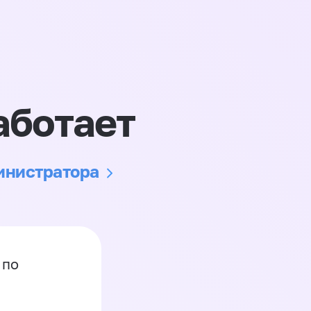
аботает
министратора
 по