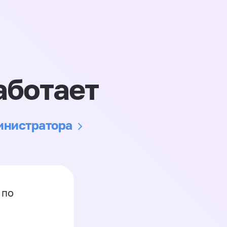
аботает
министратора
 по