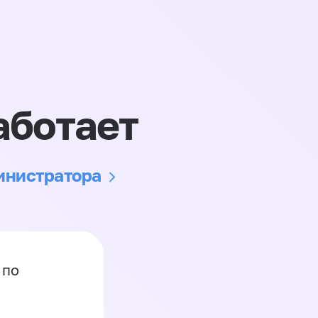
аботает
министратора
 по